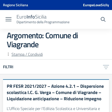
Vai ai contenuti
Vai al menu di navigazione
Vai al footer
Vai al banner delle Cookie Policy
Regione Siciliana
EuropeLoveSicily
Euro
Info
Sicilia
Dipartimento della Programmazione
Argomento: Comune di
Viagrande
Stampa / Condividi
FILTRI
PR FESR 2021/2027 – Azione 4.2.1 – Dispersione
scolastica I.C. G. Verga – Comune di Viagrande –
Liquidazione anticipazione – Riduzione impegno
L’Ufficio Speciale per l’Edilizia Scolastica e Universitaria e