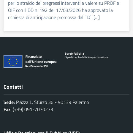
per lo stralcio dei pregressi interventi a valere su PROF e
OIF con il DD n. 192 del 17/03/2026 ha approvato la
richiesta di anticipazione promossa dall’ I.C. […]
Euro
Info
Sicilia
Dipartimento della Programmazione
Contatti
Sede:
Piazza L. Sturzo 36 - 90139 Palermo
Fax:
(+39) 091-7070273