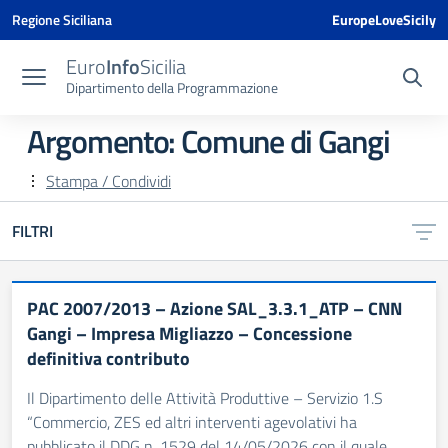
Vai ai contenuti
Vai al menu di navigazione
Vai al footer
Vai al banner delle Cookie Policy
Regione Siciliana
EuropeLoveSicily
Euro
Info
Sicilia
Dipartimento della Programmazione
Argomento: Comune di Gangi
Stampa / Condividi
FILTRI
PAC 2007/2013 – Azione SAL_3.3.1_ATP – CNN
Gangi – Impresa Migliazzo – Concessione
definitiva contributo
Il Dipartimento delle Attività Produttive – Servizio 1.S
“Commercio, ZES ed altri interventi agevolativi ha
pubblicato il DDG n. 1529 del 14/05/2026 con il quale,