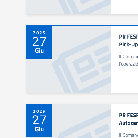
2025
PR FESR
27
Pick-Up
Giu
Il Comand
l’operazi
2025
PR FESR
27
Autocar
Giu
Il Comand