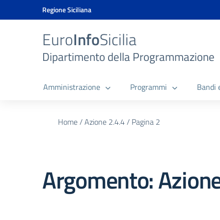
Vai ai contenuti
Vai al menu di navigazione
Vai al footer
Vai al banner delle Cookie Policy
Regione Siciliana
Euro
Info
Sicilia
Dipartimento della Programmazione
Amministrazione
Programmi
Bandi 
Home
/
Azione 2.4.4
/
Pagina 2
Argomento: Azione