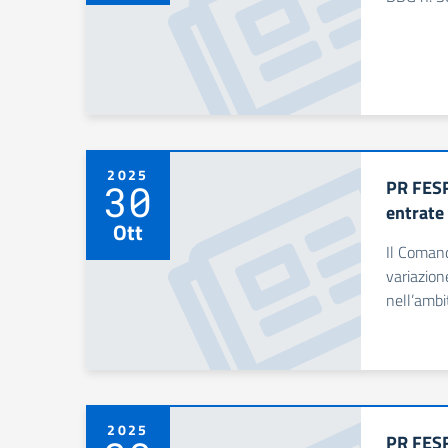
2025
PR FESR
30
entrate
Ott
Il Comand
variazion
nell’ambi
2025
PR FESR