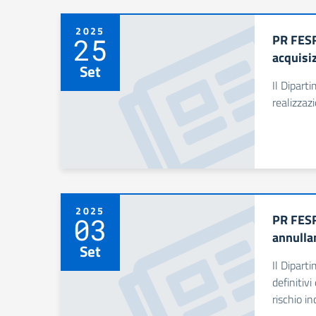
2025
PR FESR
25
acquisiz
Set
Il Dipart
realizzaz
2025
PR FESR 
03
annulla
Set
Il Dipart
definitiv
rischio in