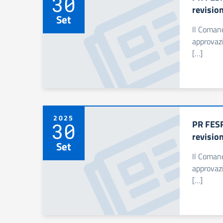
30
revisio
Set
Il Comand
approvazi
[…]
2025
PR FESR
30
revisio
Set
Il Comand
approvazi
[…]