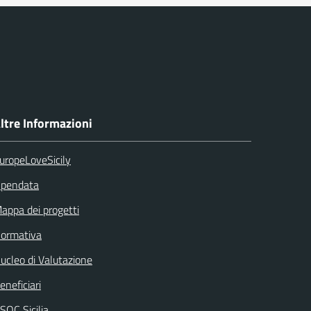
ltre Informazioni
uropeLoveSicily
pendata
appa dei progetti
ormativa
ucleo di Valutazione
eneficiari
SOC Sicilia