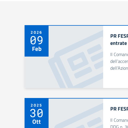
2026
PR FESR
09
entrate
Feb
Il Comand
dell’acce
dell’Azio
2025
PR FESR
30
Il Comand
Ott
DDG n. 30