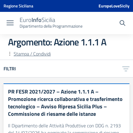
Vai ai contenuti
Vai al menu di navigazione
Vai al footer
Vai al banner delle Cookie Policy
Regione Siciliana
EuropeLoveSicily
Euro
Info
Sicilia
Dipartimento della Programmazione
Argomento: Azione 1.1.1 A
Stampa / Condividi
FILTRI
PR FESR 2021/2027 – Azione 1.1.1 A –
Promozione ricerca collaborativa e trasferimento
tecnologico – Avviso Ripresa Sicilia Plus –
Commissione di riesame delle istanze
Il Dipartimento delle Attività Produttive con DDG n. 2193
del 14/07/2026 ha nominato la commissione di riesame