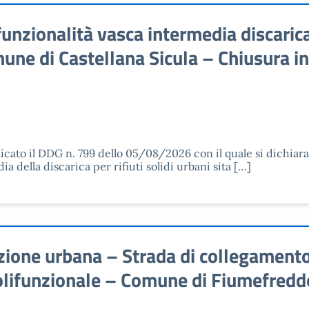
zionalità vasca intermedia discarica r
une di Castellana Sicula – Chiusura i
licato il DDG n. 799 dello 05/08/2026 con il quale si dichiar
ia della discarica per rifiuti solidi urbani sita […]
ione urbana – Strada di collegamento 
polifunzionale – Comune di Fiumefreddo