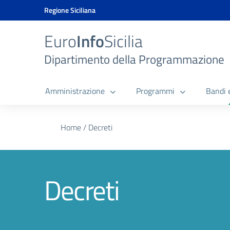
Vai ai contenuti
Vai al menu di navigazione
Vai al footer
Vai al banner delle Cookie Policy
Regione Siciliana
Euro
Info
Sicilia
Dipartimento della Programmazione
Amministrazione
Programmi
Bandi 
Home
/
Decreti
Decreti