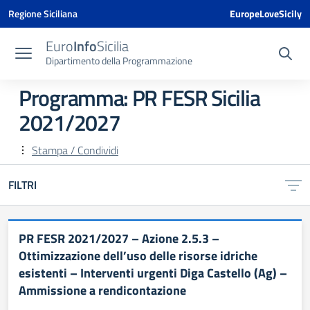
Vai ai contenuti
Vai al menu di navigazione
Vai al footer
Vai al banner delle Cookie Policy
Regione Siciliana
EuropeLoveSicily
Euro
Info
Sicilia
Dipartimento della Programmazione
Programma:
PR FESR Sicilia
2021/2027
Stampa / Condividi
FILTRI
PR FESR 2021/2027 – Azione 2.5.3 –
Ottimizzazione dell’uso delle risorse idriche
esistenti – Interventi urgenti Diga Castello (Ag) –
Ammissione a rendicontazione