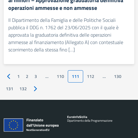
ai minori – Approvazione graduatoria definitiva
operazioni ammesse e non ammesse
Il Dipartimento della Famiglia e delle Politiche Sociali
pubblica il DDG n. 1762 del 23/06/2025 con il quale è
approvata la graduatoria definitiva delle operazioni
ammesse al finanziamento (Allegato A) con contestuale
scorrimento della stessa fino […]
1
2
3
…
110
111
112
…
130
Pagina precedente
131
132
Pagina successiva
Euro
Info
Sicilia
Dipartimento della Programmazione