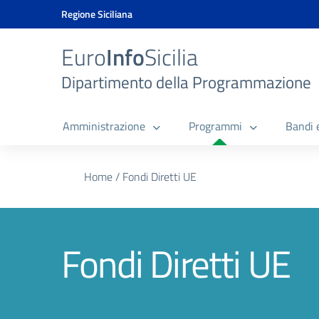
Vai ai contenuti
Vai al menu di navigazione
Vai al footer
Vai al banner delle Cookie Policy
Regione Siciliana
Euro
Info
Sicilia
Dipartimento della Programmazione
Amministrazione
Programmi
Bandi 
Home
/
Fondi Diretti UE
Fondi Diretti UE