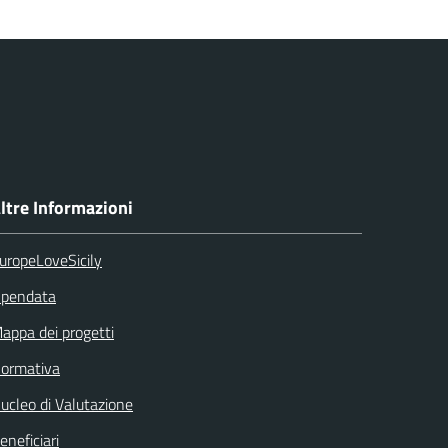
ltre Informazioni
uropeLoveSicily
pendata
appa dei progetti
ormativa
ucleo di Valutazione
eneficiari