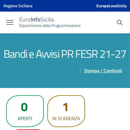
Vai ai contenuti
Vai al menu di navigazione
Vai al footer
Vai al banner delle Cookie Policy
Regione Siciliana
EuropeLoveSicily
Euro
Info
Sicilia
Dipartimento della Programmazione
Bandi e Avvisi PR FESR 21-27
Stampa / Condividi
0
1
APERTI
IN SCADENZA