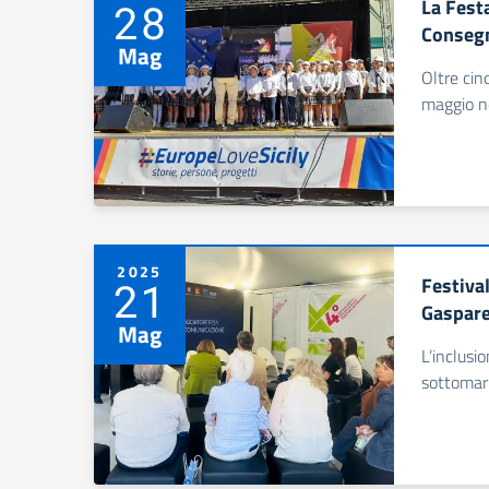
La Festa
28
Consegn
Mag
Oltre cin
maggio ne
2025
Festival
21
Gaspare
Mag
L’inclusi
sottomarin