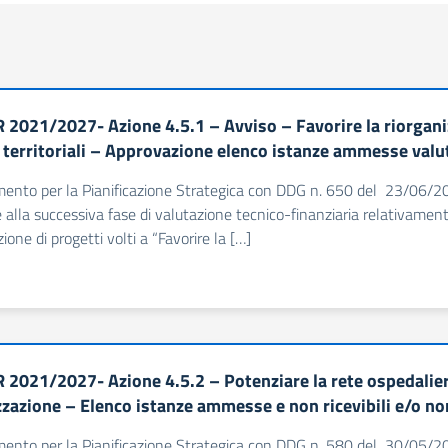
 2021/2027- Azione 4.5.1 – Avviso – Favorire la riorganiz
i territoriali – Approvazione elenco istanze ammesse valu
imento per la Pianificazione Strategica con DDG n. 650 del 23/06/202
lla successiva fase di valutazione tecnico-finanziaria relativamente
ione di progetti volti a “Favorire la […]
 2021/2027- Azione 4.5.2 – Potenziare la rete ospedali
izzazione – Elenco istanze ammesse e non ricevibili e/o no
imento per la Pianificazione Strategica con DDG n. 580 del 30/05/