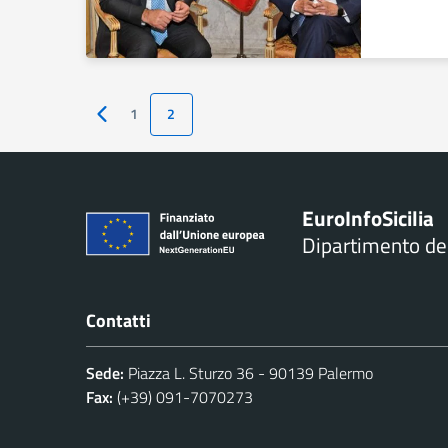
1
2
Pagina precedente
Euro
Info
Sicilia
Dipartimento d
Contatti
Sede:
Piazza L. Sturzo 36 - 90139 Palermo
Fax:
(+39) 091-7070273