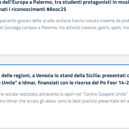
 dell’Europa a Palermo, tra studenti protagonisti in music
ati i riconoscimenti #Asoc25
quecento giovani delle scuole siciliane hanno vissuto insieme da prota
l Gonzaga campus a Palermo, tra attività creative, giochi, sport, mom
 delle regioni, a Venezia lo stand della Sicilia: presentati
 Umile” e Idmar, finanziati con le risorse del Po Fesr 14-
one sociale realizzata attraverso lo sport nel “Centro Gaspare Umile” 
o Idmar che scruta gli abissi: sono le best practice presentate ieri al 