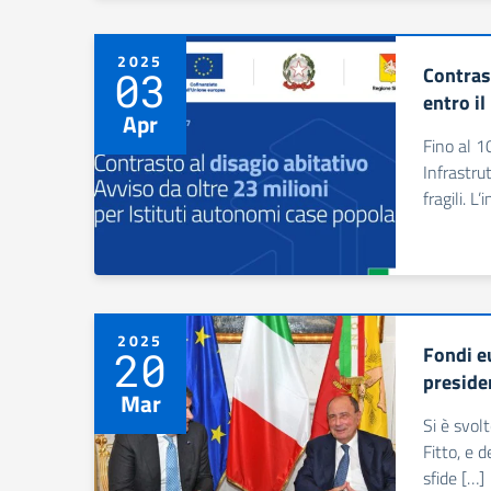
2025
Contrast
03
entro il
Apr
Fino al 1
Infrastru
fragili. L’
2025
Fondi eu
20
presiden
Mar
Si è svol
Fitto, e 
sfide […]