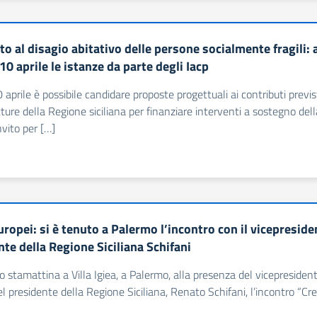
o al disagio abitativo delle persone socialmente fragili: 
 10 aprile le istanze da parte degli Iacp
0 aprile è possibile candidare proposte progettuali ai contributi prev
tture della Regione siciliana per finanziare interventi a sostegno della
invito per […]
ropei: si è tenuto a Palermo l’incontro con il vicepreside
te della Regione Siciliana Schifani
to stamattina a Villa Igiea, a Palermo, alla presenza del vicepresid
del presidente della Regione Siciliana, Renato Schifani, l’incontro “Cr