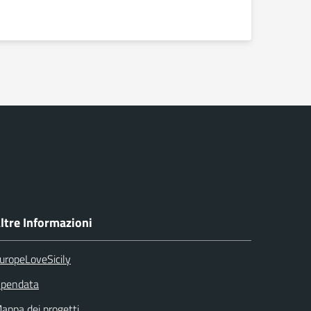
ltre Informazioni
uropeLoveSicily
pendata
appa dei progetti