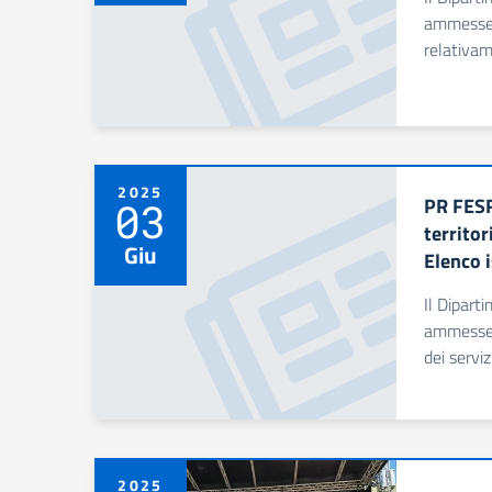
ammesse” 
relativam
2025
PR FESR
03
territor
Giu
Elenco 
Il Dipart
ammesse a
dei serviz
2025