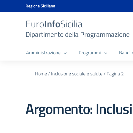
Vai ai contenuti
Vai al menu di navigazione
Vai al footer
Vai al banner delle Cookie Policy
Regione Siciliana
Euro
Info
Sicilia
Dipartimento della Programmazione
Amministrazione
Programmi
Bandi 
Home
/
Inclusione sociale e salute
/
Pagina 2
Argomento:
Inclus