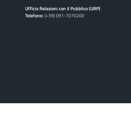
Ufficio Relazioni con il Pubblico (URP)
Telefono:
(+39) 091-7070200
Privacy Policy
Credits
Note Legali
Meccanismo di Feed