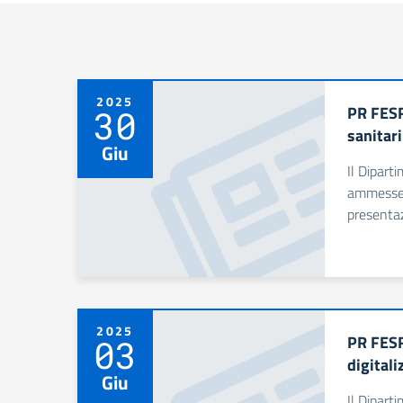
2025
PR FESR
30
sanitar
Giu
Il Dipart
ammesse a
presentaz
2025
PR FESR
03
digital
Giu
Il Dipart